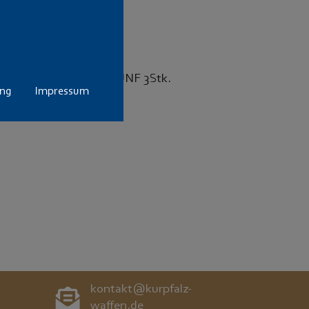
der-Kurzwaffen 1/4"-28 UNF 3Stk.
ung
Impressum
kontakt@kurpfalz-
waffen.de