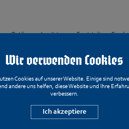
n
Optiken
Ausrüstung
Ersatzteile
Gesche
Wir verwenden Cookies
utzen Cookies auf unserer Website. Einige sind notw
Davide Pedersoli
nd andere uns helfen, diese Website und Ihre Erfahr
verbessern.
Vorderlader-Kur
Ich akzeptiere
UNF 3Stk.