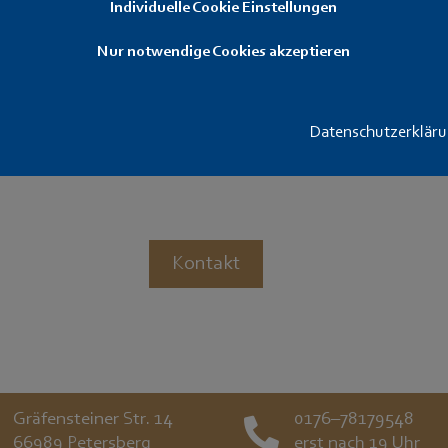
Individuelle Cookie Einstellungen
20,- €
Nur notwendige Cookies akzeptieren
Artikelnummer: VLZ-008
Davide Pedersoli Pistons für Vorderla
Datenschutzerklär
Kontakt
Gräfensteiner Str. 14
0176–78179548
66989 Petersberg
erst nach 19 Uhr