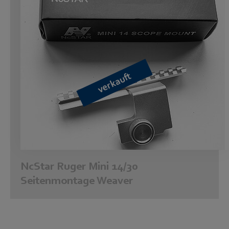
verkauft
NcStar Ruger Mini 14/30
Seitenmontage Weaver