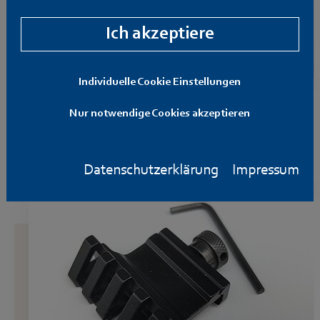
Ich akzeptiere
Individuelle Cookie Einstellungen
Montage von RMR-Sights wie Docter,
Nur notwendige Cookies akzeptieren
Noblex, etc. auf Weaver-/Picatinny-
Schiene
Datenschutzerklärung
Impressum