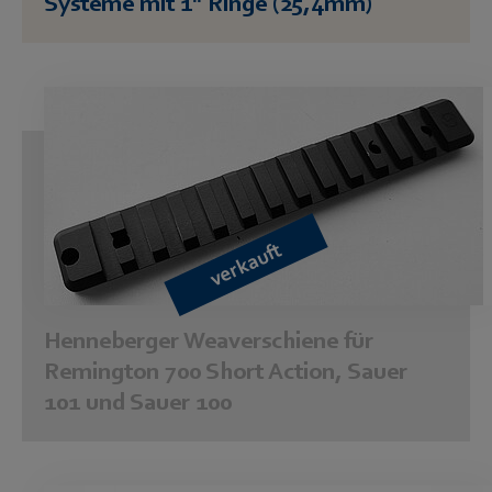
Systeme mit 1" Ringe (25,4mm)
verkauft
Henneberger Weaverschiene für
Remington 700 Short Action, Sauer
101 und Sauer 100