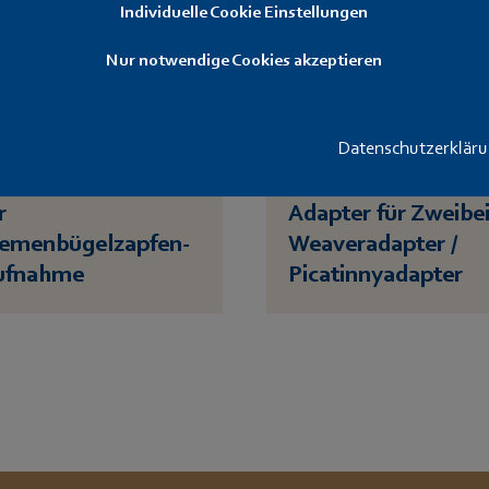
Individuelle Cookie Einstellungen
Nur notwendige Cookies akzeptieren
Datenschutzerklär
eibein, verstellbar,
r
Adapter für Zweibe
iemenbügelzapfen-
Weaveradapter /
ufnahme
Picatinnyadapter