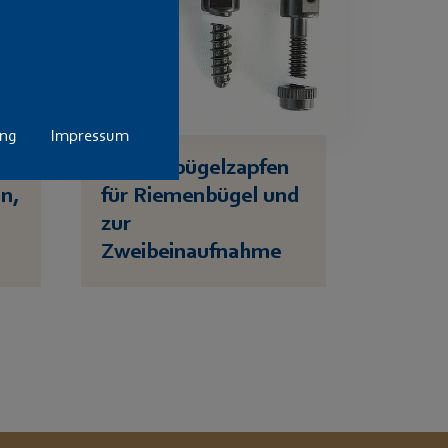
ung
Impressum
Riemenbügelzapfen
in,
für Riemenbügel und
zur
Zweibeinaufnahme