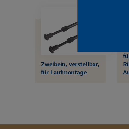
Zw
fü
Zweibein, verstellbar,
R
für Laufmontage
A