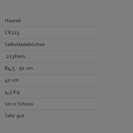
Haenel
CR223
Selbstladebüchse
.223Rem.
84,5 - 91 cm
42 cm
4,3 Kg
10+1 Schuss
Sehr gut