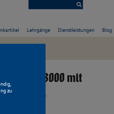
nkartikel
Lehrgänge
Dienstleistungen
Blog
223 in RAL8000 mit
endig,
l. .223Rem.
ung zu