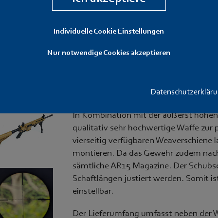
verkauft
Individuelle Cookie Einstellungen
Bei der angebotenen halbautomatische
CR223 handelt es sich um eine speziell
Nur notwendige Cookies akzeptieren
abstimmte Waffe auf AR15 Basis. Neben
die Waffe ebenfalls über ein bereits e
Accushot in der Dimension 3-12x44 m
Datenschutzerklär
Abzug löst sauber aus und steht nac
In Kombination mit der äußerst hohen E
qualitativ sehr hochwertige Waffe zur
vierseitig verfügbaren Weaverschiene la
montieren. Da das Gewehr zudem nach
sämtliche AR15 Magazine. Der Schubsc
Schaftlängen justiert werden. Somit is
einstellbar.
Der Lieferumfang umfasst neben der Wa