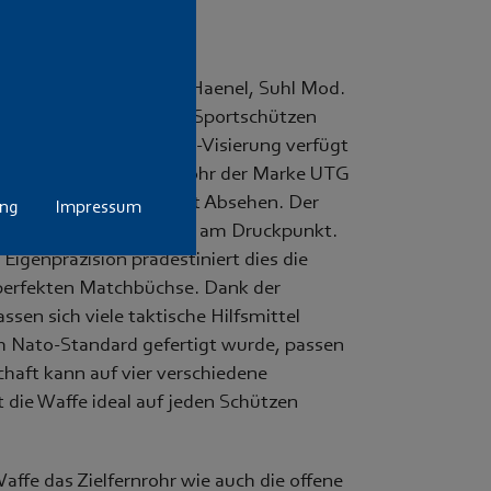
n Büchse der Fa. C.G. Haenel, Suhl Mod.
 auf die Bedüfnisse von Sportschützen
 einer offenen Flip-Up-Visierung verfügt
ingeschossenes Zielfernrohr der Marke UTG
it beleuchtetem Mil-Dot Absehen. Der
ung
Impressum
h kurzem Vorzug trocken am Druckpunkt.
igenpräzision prädestiniert dies die
 perfekten Matchbüchse. Dank der
ssen sich viele taktische Hilfsmittel
 Nato-Standard gefertigt wurde, passen
haft kann auf vier verschiedene
t die Waffe ideal auf jeden Schützen
ffe das Zielfernrohr wie auch die offene