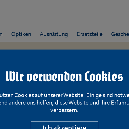
n
Optiken
Ausrüstung
Ersatzteile
Gesche
Wir verwenden Cookies
Haenel, Mod. CR
utzen Cookies auf unserer Website. Einige sind notw
Zielfernrohr, Ka
nd andere uns helfen, diese Website und Ihre Erfahr
verbessern.
Artikelnummer: 927-280426
Ich akzeptiere