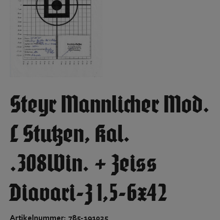
Steyr Mannlicher Mod.
L Stutzen, Kal.
.308Win. + Zeiss
Diavari-Z 1,5-6x42
Artikelnummer: 785-191025