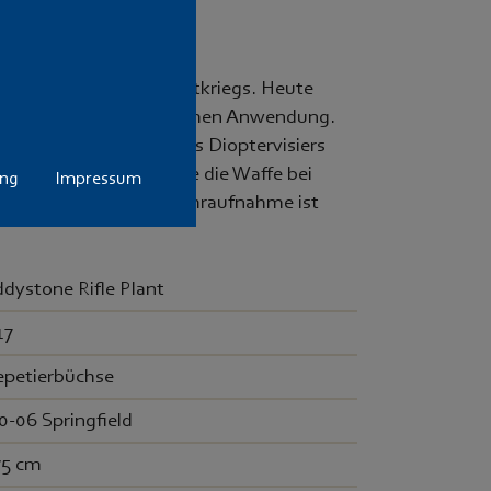
ährend des Zweiten Weltkriegs. Heute
äzision, sowie der einfachen Anwendung.
 Lochkimme im Stil eines Dioptervisiers
abzug. Gefertigt wurde die Waffe bei
ung
Impressum
die seltene Seitengewehraufnahme ist
dystone Rifle Plant
17
epetierbüchse
0-06 Springfield
75 cm