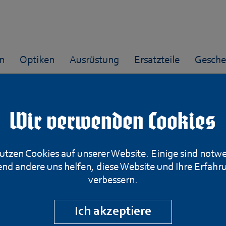
n
Optiken
Ausrüstung
Ersatzteile
Gesche
Wir verwenden Cookies
Eddystone P17 U.
utzen Cookies auf unserer Website. Einige sind notw
nd andere uns helfen, diese Website und Ihre Erfahr
Kal. .30-06 von 1
verbessern.
Ich akzeptiere
Artikelnummer: 699-200625