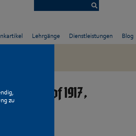
nkartikel
Lehrgänge
Dienstleistungen
Blog
S. Model of 1917,
endig,
ung zu
918