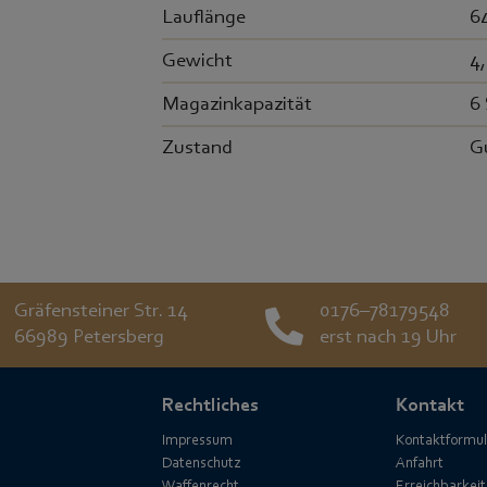
Lauflänge
6
Gewicht
4
Magazinkapazität
6
Zustand
G
Gräfensteiner Str. 14
0176–78179548
66989 Petersberg
erst nach 19 Uhr
Rechtliches
Kontakt
Impressum
Kontaktformul
Datenschutz
Anfahrt