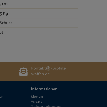
4 cm
,5 Kg
 Schuss
ut
kontakt@kurpfalz-
waffen.de
Informationen
ar
Über uns
Versand