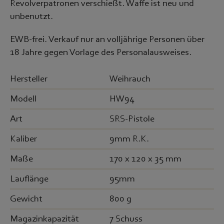
Revolverpatronen verschießt. Waffe ist neu und
unbenutzt.
EWB-frei. Verkauf nur an volljährige Personen über
18 Jahre gegen Vorlage des Personalausweises.
Hersteller
Weihrauch
Modell
HW94
Art
SRS-Pistole
Kaliber
9mm R.K.
Maße
170 x 120 x 35 mm
Lauflänge
95mm
Gewicht
800 g
Magazinkapazität
7 Schuss