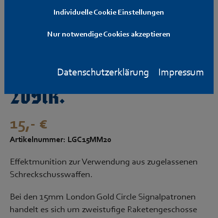
Individuelle Cookie Einstellungen
London Gold Circle
Nur notwendige Cookies akzeptieren
15mm Signaleffekte
Datenschutzerklärung
Impressum
20Stk.
15,- €
Artikelnummer: LGC15MM20
Effektmunition zur Verwendung aus zugelassenen
Schreckschusswaffen.
Bei den 15mm London Gold Circle Signalpatronen
handelt es sich um zweistufige Raketengeschosse