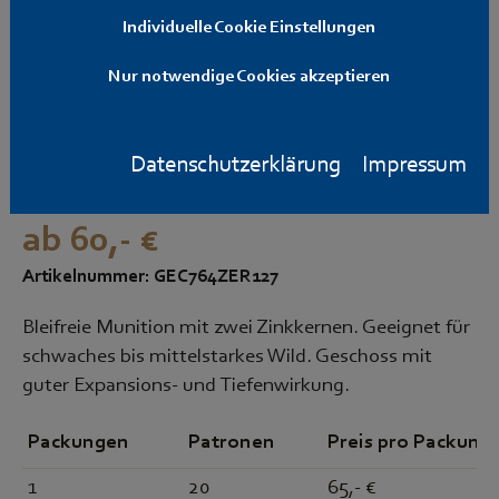
Individuelle Cookie Einstellungen
Nur notwendige Cookies akzeptieren
Geco Zero 7x64 bleifrei
127grs.
Datenschutzerklärung
Impressum
ab 60,- €
Artikelnummer: GEC764ZER127
Bleifreie Munition mit zwei Zinkkernen. Geeignet für
schwaches bis mittelstarkes Wild. Geschoss mit
guter Expansions- und Tiefenwirkung.
Packungen
Patronen
Preis pro Packung
1
20
65,- €