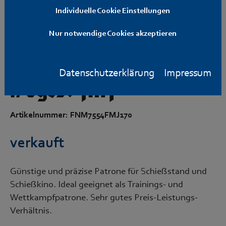
Individuelle Cookie Einstellungen
Nur notwendige Cookies akzeptieren
FNM 7,5x54 MAS
Datenschutzerklärung
Impressum
170grs. FMJ
Artikelnummer: FNM7554FMJ170
verkauft
Günstige und präzise Patrone für Schießstand und
Schießkino. Ideal geeignet als Trainings- und
Wettkampfpatrone. Sehr gutes Preis-Leistungs-
Verhältnis.