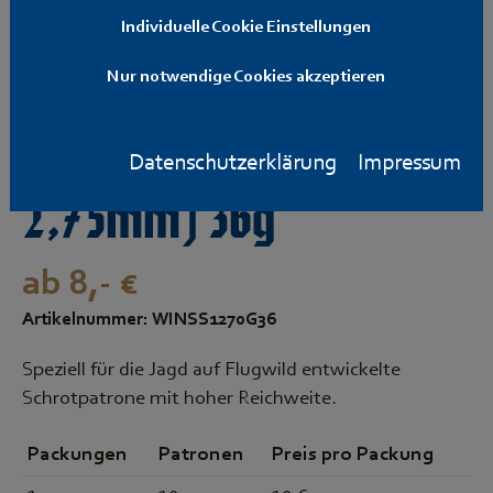
Individuelle Cookie Einstellungen
Winchester Super
Nur notwendige Cookies akzeptieren
Speed, Kal. 12/70 (
Datenschutzerklärung
Impressum
2,75mm) 36g
ab 8,- €
Artikelnummer: WINSS1270G36
Speziell für die Jagd auf Flugwild entwickelte
Schrotpatrone mit hoher Reichweite.
Packungen
Patronen
Preis pro Packung