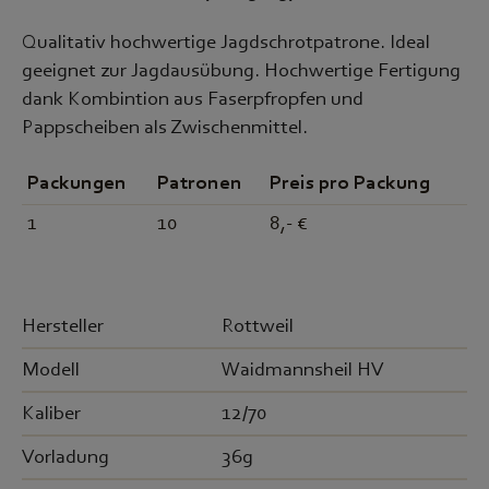
Qualitativ hochwertige Jagdschrotpatrone. Ideal
geeignet zur Jagdausübung. Hochwertige Fertigung
dank Kombintion aus Faserpfropfen und
Pappscheiben als Zwischenmittel.
Packungen
Patronen
Preis pro Packung
1
10
8,- €
Hersteller
Rottweil
Modell
Waidmannsheil HV
Kaliber
12/70
Vorladung
36g