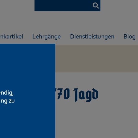
nkartikel
Lehrgänge
Dienstleistungen
Blog
e, Kal. 16/70 Jagd
endig,
ung zu