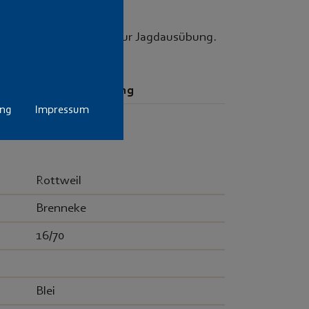
chosse. Ideal geeignet zur Jagdausübung.
Preis pro Packung
ung
Impressum
10,- €
Rottweil
Brenneke
16/70
Blei