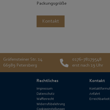
Packungsgröße
Kontakt
Gräfensteiner Str. 14
0176–78179548
66989 Petersberg
erst nach 19 Uhr
Rechtliches
Kontakt
Impressum
Kontaktformul
Datenschutz
Anfahrt
Waffenrecht
Erreichbarkeit
Widerrufsbelehrung
Cookieeinstellungen