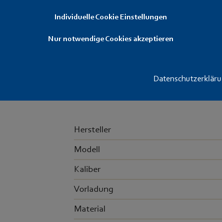
Artikelnummer: ROT1670BRE
Individuelle Cookie Einstellungen
Qualitativ hochwertige Flintenlaufges
Nur notwendige Cookies akzeptieren
Präzise und mit hoher Stoppwirkung.
Packungen
Patronen
Datenschutzerklär
1
10
Hersteller
Modell
Kaliber
Vorladung
Material