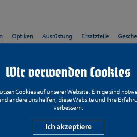
n
Optiken
Ausrüstung
Ersatzteile
Gesche
Wir verwenden Cookies
Rottweil Brennek
utzen Cookies auf unserer Website. Einige sind notw
nd andere uns helfen, diese Website und Ihre Erfahr
verbessern.
Slugs
Ich akzeptiere
10,- €