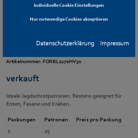
Individuelle Cookie Einstellungen
Nur notwendige Cookies akzeptieren
Forest Blitz 12/70 HV
(3,0mm) 36g
Datenschutzerklärung
Impressum
Artikelnummer: FORBL1270HV30
verkauft
Ideale Jagdschrotpatronen. Bestens geeignet für
Enten, Fasane und Krähen.
Packungen
Patronen
Preis pro Packung
1
25