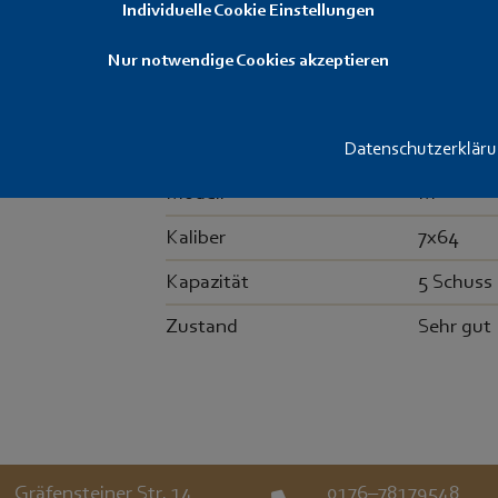
Individuelle Cookie Einstellungen
verkauft
Nur notwendige Cookies akzeptieren
Originales Magazin für Steyr Mannlich
Hersteller
Steyr Ma
Datenschutzerklär
Modell
M
Kaliber
7x64
Kapazität
5 Schuss
Zustand
Sehr gut
Gräfensteiner Str. 14
0176–78179548