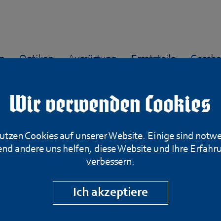
n
Optiken
Ausrüstung
Ersatzteile
Gesche
Wir verwenden Cookies
utzen Cookies auf unserer Website. Einige sind notw
Magazin für Ste
nd andere uns helfen, diese Website und Ihre Erfahr
verbessern.
Mod. M, Kal. 7x
Ich akzeptiere
Artikelnummer: MAG-0061