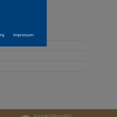
er Mod. M im Kal. 7x64.
nnlicher
ung
Impressum
kontakt@kurpfalz-