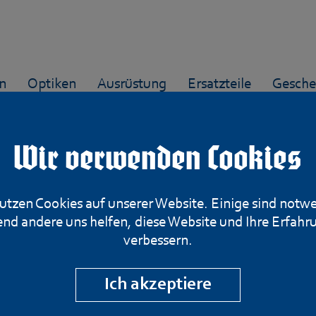
n
Optiken
Ausrüstung
Ersatzteile
Gesche
Wir verwenden Cookies
utzen Cookies auf unserer Website. Einige sind notw
Magazin für MAB
nd andere uns helfen, diese Website und Ihre Erfahr
verbessern.
7,65mm Browni
Ich akzeptiere
Artikelnummer: MAG-0019