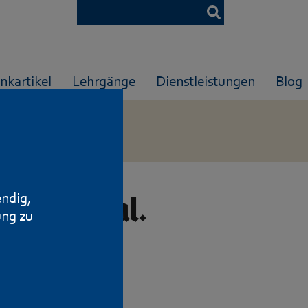
nkartikel
Lehrgänge
Dienstleistungen
Blog
endig,
 Mod. C Kal.
ung zu
ng