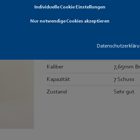
verkauft
Individuelle Cookie Einstellungen
Nur notwendige Cookies akzeptieren
Original MAB Magazin für Mod. C.
Hersteller
MAB
Datenschutzerklär
Modell
C
Kaliber
7,65mm B
Kapazität
7 Schuss
Zustand
Sehr gut