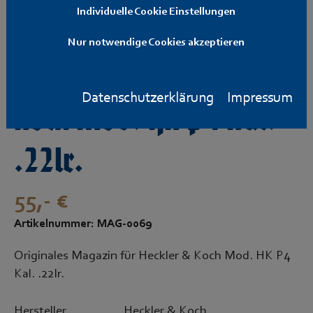
Individuelle Cookie Einstellungen
Nur notwendige Cookies akzeptieren
Magazin für Heckler &
Datenschutzerklärung
Impressum
Koch Mod. HK P4 Kal.
.22lr.
55,- €
Artikelnummer: MAG-0069
Originales Magazin für Heckler & Koch Mod. HK P4
Kal. .22lr.
Hersteller
Heckler & Koch