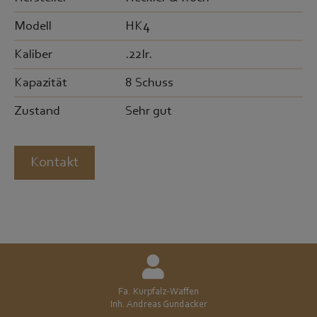
Modell
HK4
Kaliber
.22lr.
Kapazität
8 Schuss
Zustand
Sehr gut
Kontakt
Fa. Kurpfalz-Waffen
Inh. Andreas Gundacker