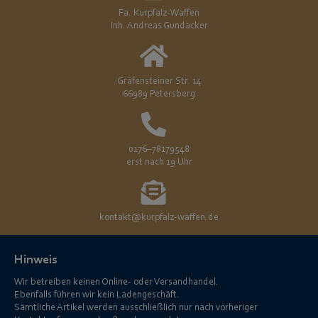
Fa. Kurpfalz-Waffen
Inh. Andreas Gundacker
Gräfensteiner Str. 14
66989 Petersberg
0176–78179548
erst nach 19 Uhr
kontakt@kurpfalz-waffen.de
Hinweis
Wir betreiben keinen Online- oder Versandhandel.
Ebenfalls führen wir kein Ladengeschäft.
Sämtliche Artikel werden ausschließlich nur nach vorheriger