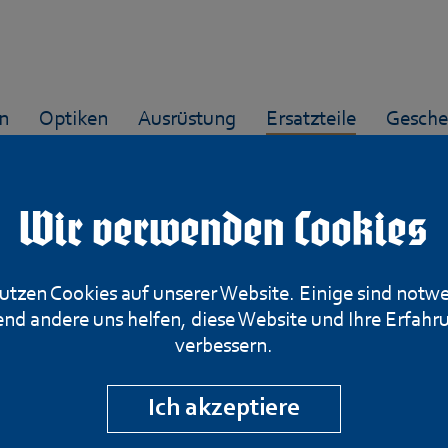
n
Optiken
Ausrüstung
Ersatzteile
Gesche
Wir verwenden Cookies
Magazin 3-Schus
utzen Cookies auf unserer Website. Einige sind notw
nd andere uns helfen, diese Website und Ihre Erfahr
verbessern.
Kal. .300WSM 
Ich akzeptiere
/S.A.U.M.