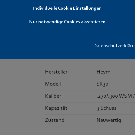
90,- €
Individuelle Cookie Einstellungen
Artikelnummer: MAG-0046
Nur notwendige Cookies akzeptieren
Magazin für Heym SR30 zur Aufnahme 
.300WSM / .270SAUM / .300SAUM /
Datenschutzerklär
Hersteller
Heym
Modell
SR30
Kaliber
.270/.300 WSM 
Kapazität
3 Schuss
Zustand
Neuwertig