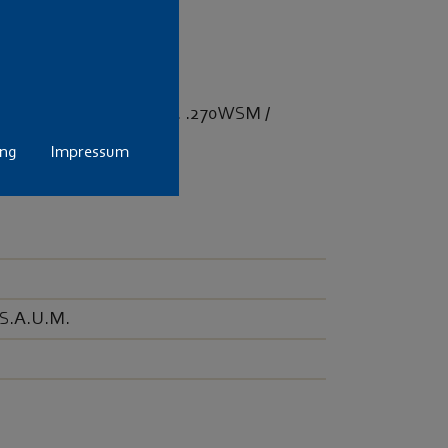
von 3 Patronen im Kal. .270WSM /
 7mm SAUM.
ung
Impressum
/S.A.U.M.