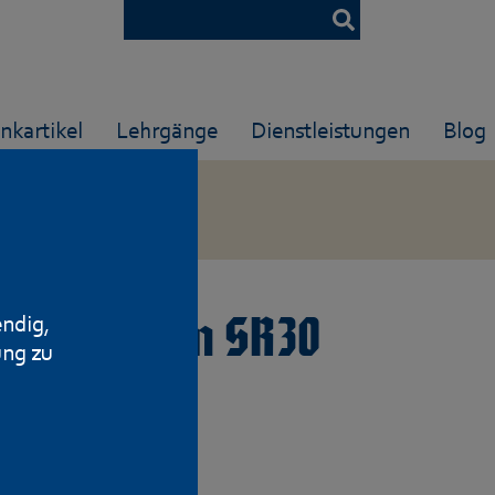
nkartikel
Lehrgänge
Dienstleistungen
Blog
s für Heym SR30
endig,
ung zu
/.270WSM