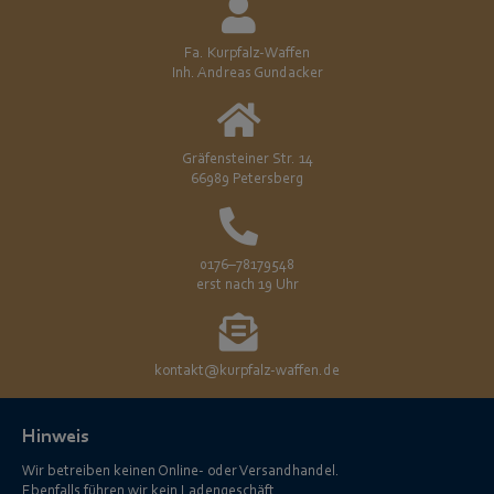
Fa. Kurpfalz-Waffen
Inh. Andreas Gundacker
Gräfensteiner Str. 14
66989 Petersberg
0176–78179548
erst nach 19 Uhr
kontakt@kurpfalz-waffen.de
Hinweis
Wir betreiben keinen Online- oder Versandhandel.
Ebenfalls führen wir kein Ladengeschäft.