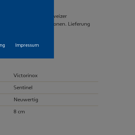
 ist definitiv das "schweizer
ng Sentinel mit 4 Funktionen. Lieferung
ng.
ung
Impressum
Victorinox
Sentinel
Neuwertig
8 cm