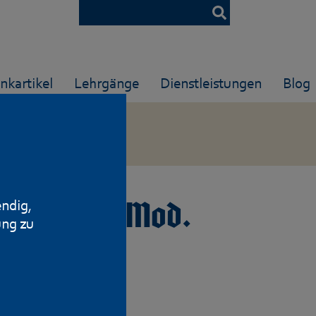
nkartikel
Lehrgänge
Dienstleistungen
Blog
endig,
henmesser Mod.
ung zu