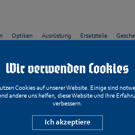
n
Optiken
Ausrüstung
Ersatzteile
Gesche
Wir verwenden Cookies
utzen Cookies auf unserer Website. Einige sind notw
Victorinox Tasc
nd andere uns helfen, diese Website und Ihre Erfahr
verbessern.
Sentinel
Ich akzeptiere
20,- €