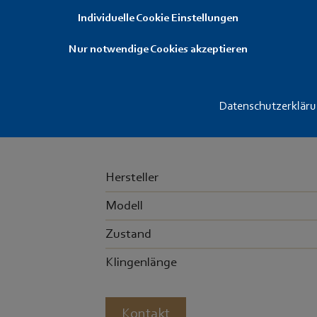
Artikelnummer: M-0029
Individuelle Cookie Einstellungen
Der Klassiker unter den Taschenmessern
Nur notwendige Cookies akzeptieren
Offiziersmesser". Hier in der Ausführu
erfolgt in OVP mit Gebrauchsanweisu
Datenschutzerklär
Hersteller
Modell
Zustand
Klingenlänge
Kontakt