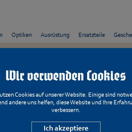
n
Optiken
Ausrüstung
Ersatzteile
Gesche
Wir verwenden Cookies
Waffenfabrik Ber
utzen Cookies auf unserer Website. Einige sind notw
nd andere uns helfen, diese Website und Ihre Erfahr
Kal. 7,5x55
verbessern.
Artikelnummer: 261-060523
Ich akzeptiere