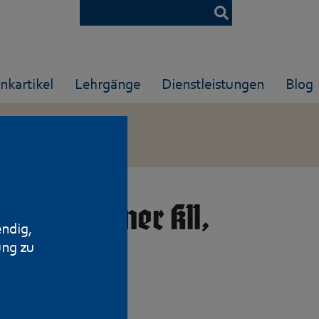
nkartikel
Lehrgänge
Dienstleistungen
Blog
n, Karabiner K11,
endig,
ung zu