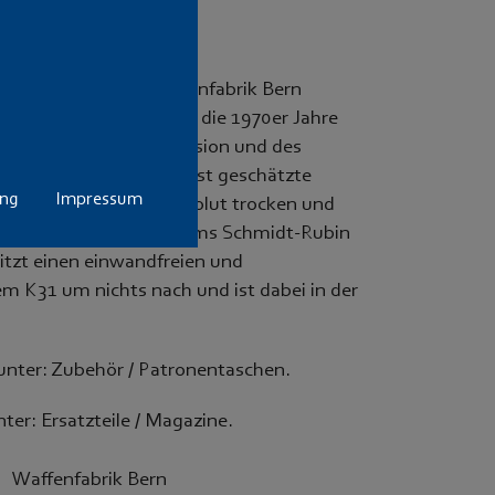
urde 1921 in der Waffenfabrik Bern
iner blieb dieser bis in die 1970er Jahre
 hochgeschätzten Präzision und des
nzschützen eine äußerst geschätzte
ung
Impressum
 Vorzug. Steht aber absolut trocken und
Der Karabiner des Systems Schmidt-Rubin
itzt einen einwandfreien und
em K31 um nichts nach und ist dabei in der
unter: Zubehör / Patronentaschen.
er: Ersatzteile / Magazine.
Waffenfabrik Bern