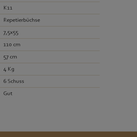
K11
Repetierbüchse
7,5x55
110 cm
57 cm
4 Kg
6 Schuss
Gut