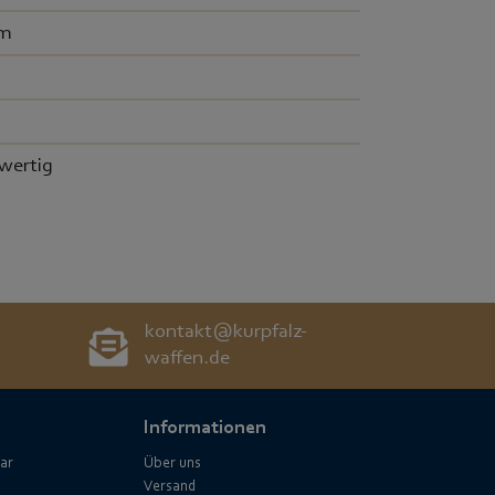
cm
g
wertig
kontakt@kurpfalz-
waffen.de
Informationen
ar
Über uns
Versand