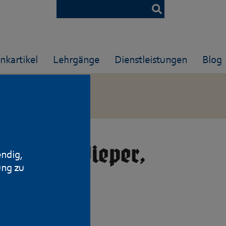
nkartikel
Lehrgänge
Dienstleistungen
Blog
 Habicht-Pieper,
endig,
ung zu