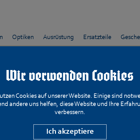
n
Optiken
Ausrüstung
Ersatzteile
Gesche
Wir verwenden Cookies
Doppelflinte Aya
utzen Cookies auf unserer Website. Einige sind notw
nd andere uns helfen, diese Website und Ihre Erfahr
Kal. 12/70
verbessern.
Ich akzeptiere
Artikelnummer: 584-260125