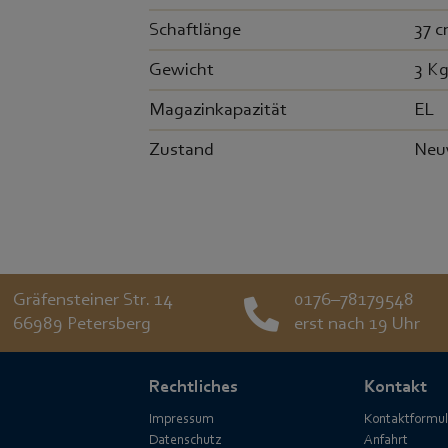
Schaftlänge
37 
Gewicht
3 K
Magazinkapazität
EL
Zustand
Neu
Gräfensteiner Str. 14
0176–78179548
66989 Petersberg
erst nach 19 Uhr
Rechtliches
Kontakt
Impressum
Kontaktformul
Datenschutz
Anfahrt