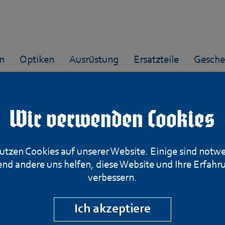
n
Optiken
Ausrüstung
Ersatzteile
Gesche
Wir verwenden Cookies
Schreckschusspi
utzen Cookies auf unserer Website. Einige sind notw
nd andere uns helfen, diese Website und Ihre Erfahr
verbessern.
Mod. PP, Kal. 9
Ich akzeptiere
Artikelnummer: SRS-0014