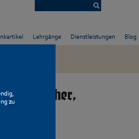
nkartikel
Lehrgänge
Dienstleistungen
Blog
stole Walther,
endig,
ung zu
mm P.A.K.