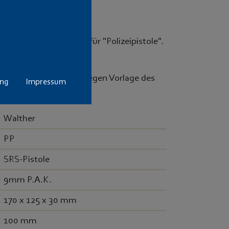
PP. PP steht hierbei für "Polizeipistole".
ssbecher geliefert.
ersonen über 18 Jahre gegen Vorlage des
ung
Impressum
Walther
PP
SRS-Pistole
9mm P.A.K.
170 x 125 x 30 mm
100 mm