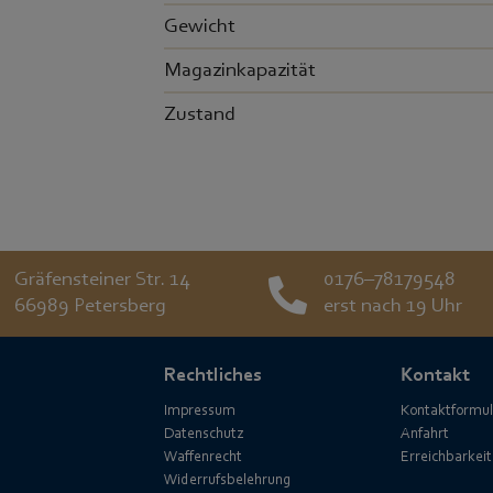
Gewicht
Magazinkapazität
Zustand
Gräfensteiner Str. 14
0176–78179548
66989 Petersberg
erst nach 19 Uhr
Rechtliches
Kontakt
Impressum
Kontaktformul
Datenschutz
Anfahrt
Waffenrecht
Erreichbarkeit
Widerrufsbelehrung