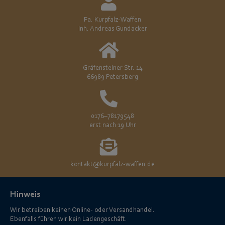
Fa. Kurpfalz-Waffen
Inh. Andreas Gundacker
Gräfensteiner Str. 14
66989 Petersberg
0176–78179548
erst nach 19 Uhr
kontakt@kurpfalz-waffen.de
Hinweis
Wir betreiben keinen Online- oder Versandhandel.
Ebenfalls führen wir kein Ladengeschäft.