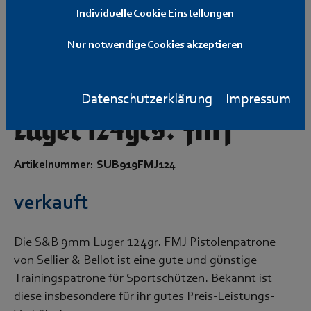
Individuelle Cookie Einstellungen
Nur notwendige Cookies akzeptieren
Sellier & Bellot 9mm
Datenschutzerklärung
Impressum
Luger 124grs. FMJ
Artikelnummer: SUB919FMJ124
verkauft
Die S&B 9mm Luger 124gr. FMJ Pistolenpatrone
von Sellier & Bellot ist eine gute und günstige
Trainingspatrone für Sportschützen. Bekannt ist
diese insbesondere für ihr gutes Preis-Leistungs-