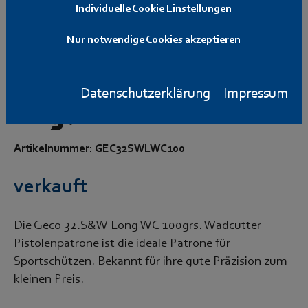
Individuelle Cookie Einstellungen
Nur notwendige Cookies akzeptieren
Geco .32S&W Long WC
Datenschutzerklärung
Impressum
100grs.
Artikelnummer: GEC32SWLWC100
verkauft
Die Geco 32.S&W Long WC 100grs. Wadcutter
Pistolenpatrone ist die ideale Patrone für
Sportschützen. Bekannt für ihre gute Präzision zum
kleinen Preis.