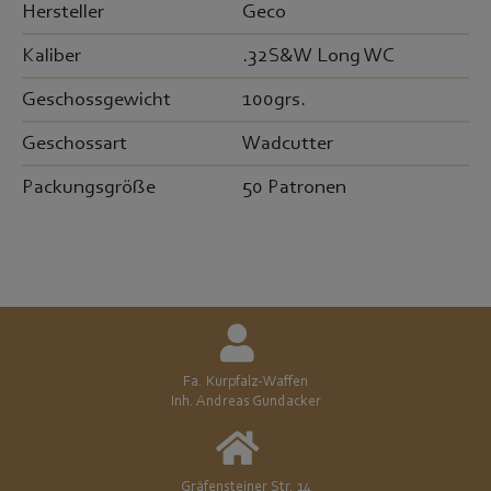
Hersteller
Geco
Kaliber
.32S&W Long WC
Geschossgewicht
100grs.
Geschossart
Wadcutter
Packungsgröße
50 Patronen
Fa. Kurpfalz-Waffen
Inh. Andreas Gundacker
Gräfensteiner Str. 14