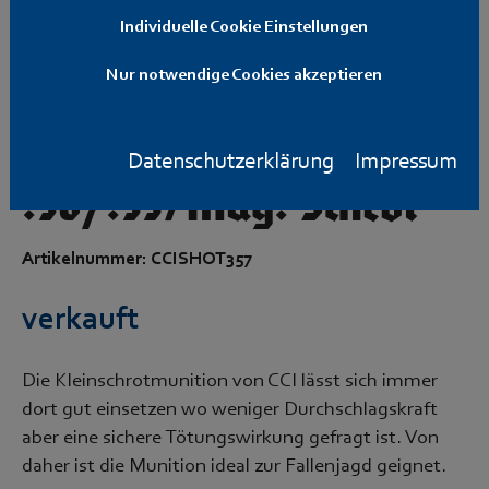
Individuelle Cookie Einstellungen
Nur notwendige Cookies akzeptieren
CCI Shotshells
Datenschutzerklärung
Impressum
.38/.357Mag. Schrot
Artikelnummer: CCISHOT357
verkauft
Die Kleinschrotmunition von CCI lässt sich immer
dort gut einsetzen wo weniger Durchschlagskraft
aber eine sichere Tötungswirkung gefragt ist. Von
daher ist die Munition ideal zur Fallenjagd geignet.