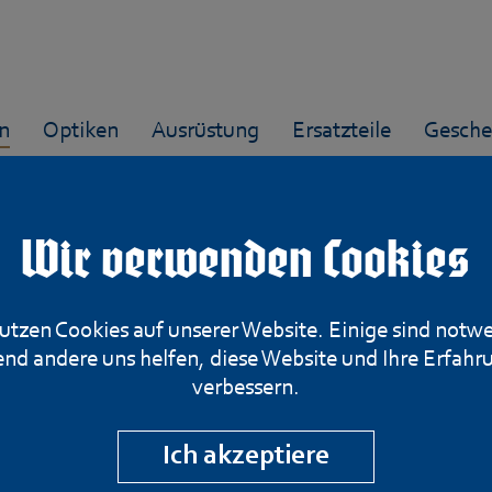
n
Optiken
Ausrüstung
Ersatzteile
Gesche
Wir verwenden Cookies
RWS R50 .22lr.
utzen Cookies auf unserer Website. Einige sind notw
nd andere uns helfen, diese Website und Ihre Erfahr
verbessern.
Wettkampfpatro
Ich akzeptiere
12,- €