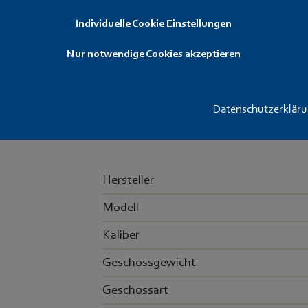
Artikelnummer: RWS22R50LRN
Individuelle Cookie Einstellungen
Ideale Patrone speziell für den Wettka
Nur notwendige Cookies akzeptieren
Matchmunition für die sportliche Ver
Packungen
Patronen
Datenschutzerklär
1
50
Hersteller
Modell
Kaliber
Geschossgewicht
Geschossart