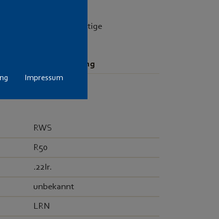
mpf. Qualitativ hochwertige
wendung.
Preis pro Packung
ung
Impressum
12,- €
RWS
R50
.22lr.
unbekannt
LRN