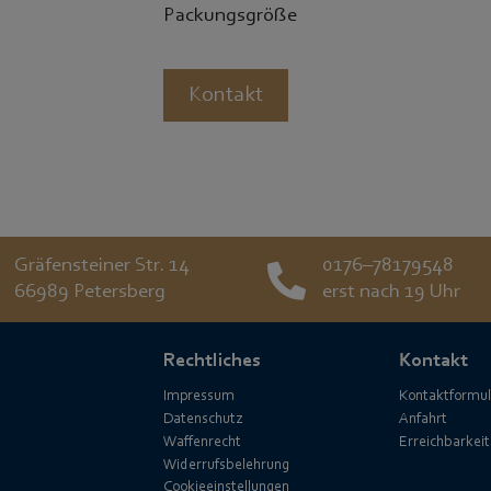
Packungsgröße
Kontakt
Gräfensteiner Str. 14
0176–78179548
66989 Petersberg
erst nach 19 Uhr
Rechtliches
Kontakt
Impressum
Kontaktformul
Datenschutz
Anfahrt
Waffenrecht
Erreichbarkeit
Widerrufsbelehrung
Cookieeinstellungen