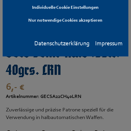
Individuelle Cookie Einstellungen
Nur notwendige Cookies akzeptieren
Datenschutzerklärung
Impressum
Geco Semi-Auto .22lr.
40grs. LRN
6,- €
Artikelnummer: GECSA22CH40LRN
Zuverlässige und präzise Patrone speziell für die
Verwendung in halbautomatischen Waffen.