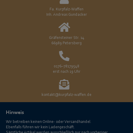
Fa. Kurpfalz-Waffen
Inh. Andreas Gundacker
Gräfensteiner Str. 14
66989 Petersberg
0176–78179548
erst nach 19 Uhr
kontakt@kurpfalz-waffen.de
Hinweis
Wir betreiben keinen Online- oder Versandhandel.
Ebenfalls führen wir kein Ladengeschäft.
Sämtliche Artikel werden ausschließlich nur nach vorheriger