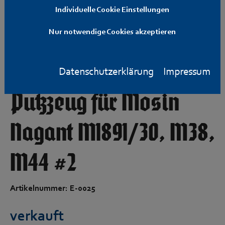
Individuelle Cookie Einstellungen
Nur notwendige Cookies akzeptieren
Waffenreinigunsgerät,
Datenschutzerklärung
Impressum
Putzzeug für Mosin
Nagant M1891/30, M38,
M44 #2
Artikelnummer: E-0025
verkauft