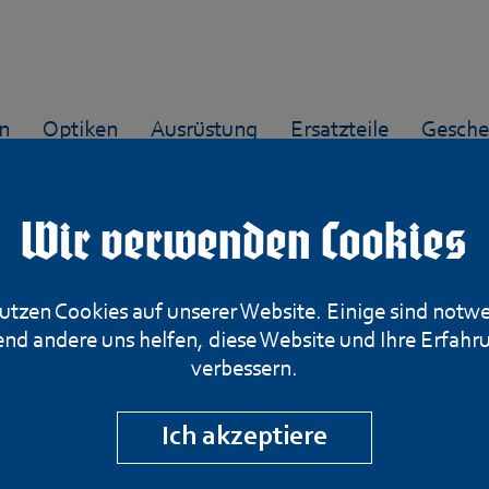
n
Optiken
Ausrüstung
Ersatzteile
Gesche
Wir verwenden Cookies
utzen Cookies auf unserer Website. Einige sind notw
Originaler Versc
nd andere uns helfen, diese Website und Ihre Erfahr
verbessern.
Enfield No.8 MK1
Ich akzeptiere
frei)