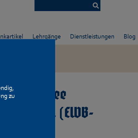
nkartikel
Lehrgänge
Dienstleistungen
Blog
endig,
hluss für Lee
ung zu
 Kal. .22lr. (EWB-