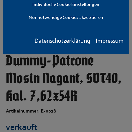
Individuelle Cookie Einstellungen
Nur notwendige Cookies akzeptieren
Exerzierpatrone,
Pufferpatrone,
Datenschutzerklärung
Impressum
Dummy-Patrone
Mosin Nagant, SVT40,
Kal. 7,62x54R
Artikelnummer: E-0028
verkauft