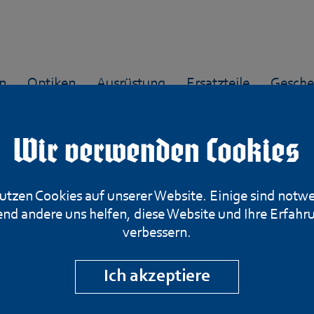
n
Optiken
Ausrüstung
Ersatzteile
Gesche
Wir verwenden Cookies
utzen Cookies auf unserer Website. Einige sind notw
Herbertz Einhan
nd andere uns helfen, diese Website und Ihre Erfahr
verbessern.
Palisander 57011
Ich akzeptiere
20,- €