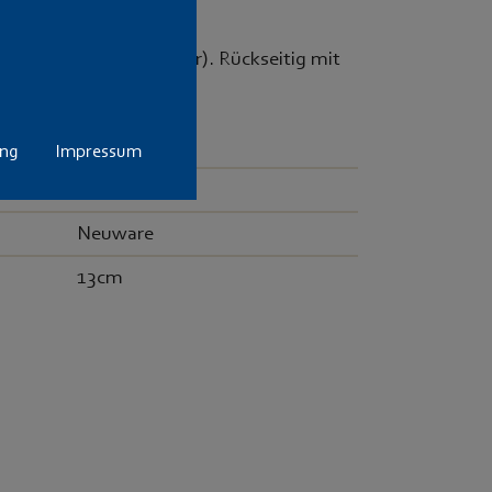
s Rosenholz (Palisander). Rückseitig mit
lock arretiert.
Herbertz
ung
Impressum
570113
Neuware
13cm